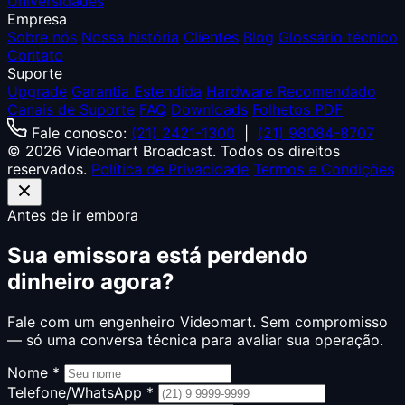
Universidades
Empresa
Sobre nós
Nossa história
Clientes
Blog
Glossário técnico
Contato
Suporte
Upgrade
Garantia Estendida
Hardware Recomendado
Canais de Suporte
FAQ
Downloads
Folhetos PDF
Fale conosco:
(21) 2421-1300
|
(21) 98084-8707
© 2026 Videomart Broadcast. Todos os direitos
reservados.
Política de Privacidade
Termos e Condições
Antes de ir embora
Sua emissora está perdendo
dinheiro agora?
Fale com um engenheiro Videomart. Sem compromisso
— só uma conversa técnica para avaliar sua operação.
Nome *
Telefone/WhatsApp *