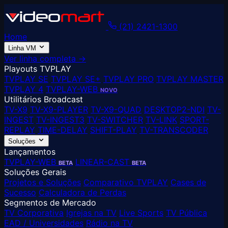
(21) 2421-1300
Home
Linha VM
Ver linha completa →
Playouts TVPLAY
TVPLAY SE
TVPLAY SE+
TVPLAY PRO
TVPLAY MASTER
TVPLAY 4
TVPLAY-WEB
NOVO
Utilitários Broadcast
TV-X9
TV-X9-PLAYER
TV-X9-QUAD
DESKTOP2-NDI
TV-
INGEST
TV-INGEST3
TV-SWITCHER
TV-LINK
SPORT-
REPLAY
TIME-DELAY
SHIFT-PLAY
TV-TRANSCODER
Soluções
Lançamentos
TVPLAY-WEB
LINEAR-CAST
BETA
BETA
Soluções Gerais
Projetos e Soluções
Comparativo TVPLAY
Cases de
Sucesso
Calculadora de Perdas
Segmentos de Mercado
TV Corporativa
Igrejas na TV
Live Sports
TV Pública
EAD / Universidades
Rádio na TV