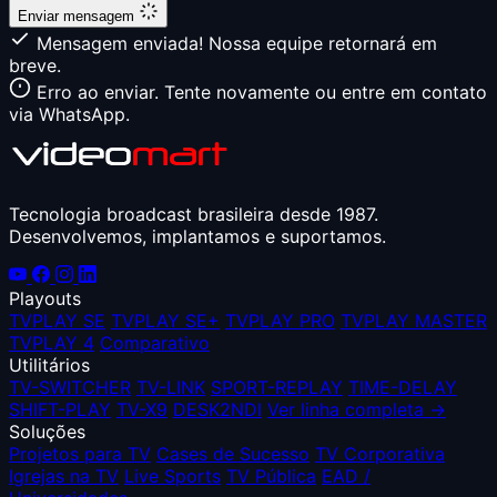
Enviar mensagem
Mensagem enviada! Nossa equipe retornará em
breve.
Erro ao enviar. Tente novamente ou entre em contato
via WhatsApp.
Tecnologia broadcast brasileira desde 1987.
Desenvolvemos, implantamos e suportamos.
Playouts
TVPLAY SE
TVPLAY SE+
TVPLAY PRO
TVPLAY MASTER
TVPLAY 4
Comparativo
Utilitários
TV-SWITCHER
TV-LINK
SPORT-REPLAY
TIME-DELAY
SHIFT-PLAY
TV-X9
DESK2NDI
Ver linha completa →
Soluções
Projetos para TV
Cases de Sucesso
TV Corporativa
Igrejas na TV
Live Sports
TV Pública
EAD /