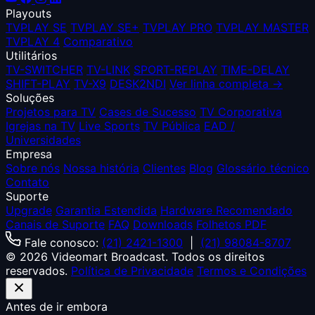
Playouts
TVPLAY SE
TVPLAY SE+
TVPLAY PRO
TVPLAY MASTER
TVPLAY 4
Comparativo
Utilitários
TV-SWITCHER
TV-LINK
SPORT-REPLAY
TIME-DELAY
SHIFT-PLAY
TV-X9
DESK2NDI
Ver linha completa →
Soluções
Projetos para TV
Cases de Sucesso
TV Corporativa
Igrejas na TV
Live Sports
TV Pública
EAD /
Universidades
Empresa
Sobre nós
Nossa história
Clientes
Blog
Glossário técnico
Contato
Suporte
Upgrade
Garantia Estendida
Hardware Recomendado
Canais de Suporte
FAQ
Downloads
Folhetos PDF
Fale conosco:
(21) 2421-1300
|
(21) 98084-8707
© 2026 Videomart Broadcast. Todos os direitos
reservados.
Política de Privacidade
Termos e Condições
Antes de ir embora