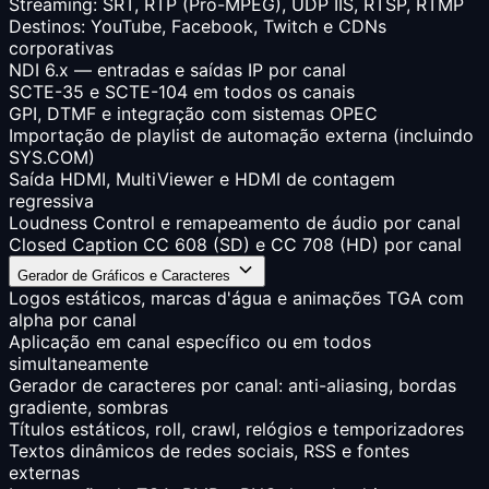
Streaming: SRT, RTP (Pro-MPEG), UDP IIS, RTSP, RTMP
Destinos: YouTube, Facebook, Twitch e CDNs
corporativas
NDI 6.x — entradas e saídas IP por canal
SCTE-35 e SCTE-104 em todos os canais
GPI, DTMF e integração com sistemas OPEC
Importação de playlist de automação externa (incluindo
SYS.COM)
Saída HDMI, MultiViewer e HDMI de contagem
regressiva
Loudness Control e remapeamento de áudio por canal
Closed Caption CC 608 (SD) e CC 708 (HD) por canal
Gerador de Gráficos e Caracteres
Logos estáticos, marcas d'água e animações TGA com
alpha por canal
Aplicação em canal específico ou em todos
simultaneamente
Gerador de caracteres por canal: anti-aliasing, bordas
gradiente, sombras
Títulos estáticos, roll, crawl, relógios e temporizadores
Textos dinâmicos de redes sociais, RSS e fontes
externas