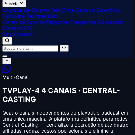
Suporte
Upgrade de Sistema
Test-Drive
Garantia Estendida
Hardware Recomendado
Canais de Suporte
Perguntas Frequentes
Downloads
Folhetos PDF
Blog
Contato
Multi-Canal
TVPLAY-4
4 CANAIS · CENTRAL-
CASTING
Quatro canais independentes de playout broadcast em
uma única máquina. A plataforma definitiva para redes
Central-Casting — centralize a operação de até quatro
afiliadas, reduza custos operacionais e elimine a