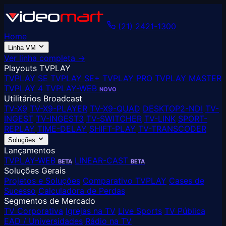
(21) 2421-1300
Home
Linha VM
Ver linha completa →
Playouts TVPLAY
TVPLAY SE
TVPLAY SE+
TVPLAY PRO
TVPLAY MASTER
TVPLAY 4
TVPLAY-WEB
NOVO
Utilitários Broadcast
TV-X9
TV-X9-PLAYER
TV-X9-QUAD
DESKTOP2-NDI
TV-
INGEST
TV-INGEST3
TV-SWITCHER
TV-LINK
SPORT-
REPLAY
TIME-DELAY
SHIFT-PLAY
TV-TRANSCODER
Soluções
Lançamentos
TVPLAY-WEB
LINEAR-CAST
BETA
BETA
Soluções Gerais
Projetos e Soluções
Comparativo TVPLAY
Cases de
Sucesso
Calculadora de Perdas
Segmentos de Mercado
TV Corporativa
Igrejas na TV
Live Sports
TV Pública
EAD / Universidades
Rádio na TV