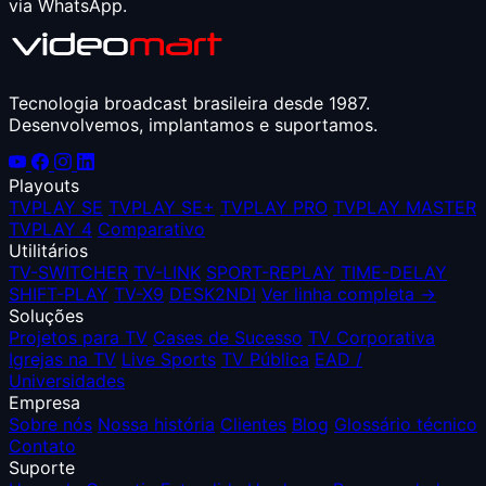
via WhatsApp.
Tecnologia broadcast brasileira desde 1987.
Desenvolvemos, implantamos e suportamos.
Playouts
TVPLAY SE
TVPLAY SE+
TVPLAY PRO
TVPLAY MASTER
TVPLAY 4
Comparativo
Utilitários
TV-SWITCHER
TV-LINK
SPORT-REPLAY
TIME-DELAY
SHIFT-PLAY
TV-X9
DESK2NDI
Ver linha completa →
Soluções
Projetos para TV
Cases de Sucesso
TV Corporativa
Igrejas na TV
Live Sports
TV Pública
EAD /
Universidades
Empresa
Sobre nós
Nossa história
Clientes
Blog
Glossário técnico
Contato
Suporte