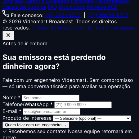
Upgrade
Garantia Estendida
Hardware Recomendado
Canais de Suporte
FAQ
Downloads
Folhetos PDF
Fale conosco:
(21) 2421-1300
|
(21) 98084-8707
© 2026 Videomart Broadcast. Todos os direitos
reservados.
Política de Privacidade
Termos e Condições
Antes de ir embora
Sua emissora está perdendo
dinheiro agora?
Fale com um engenheiro Videomart. Sem compromisso
— só uma conversa técnica para avaliar sua operação.
Nome *
Telefone/WhatsApp *
E-mail *
Produto de interesse
Quero falar com um engenheiro →
✓ Recebemos seu contato! Nossa equipe retornará em
breve.