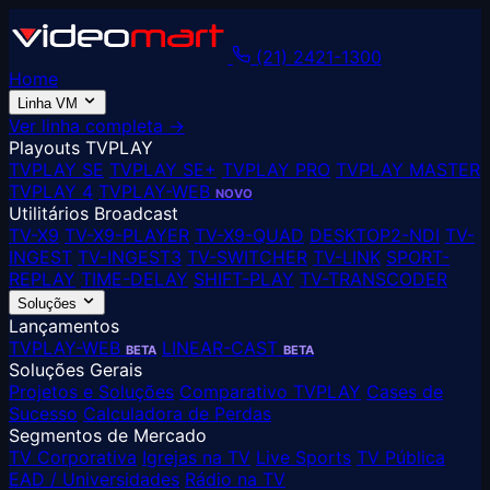
(21) 2421-1300
Home
Linha VM
Ver linha completa →
Playouts TVPLAY
TVPLAY SE
TVPLAY SE+
TVPLAY PRO
TVPLAY MASTER
TVPLAY 4
TVPLAY-WEB
NOVO
Utilitários Broadcast
TV-X9
TV-X9-PLAYER
TV-X9-QUAD
DESKTOP2-NDI
TV-
INGEST
TV-INGEST3
TV-SWITCHER
TV-LINK
SPORT-
REPLAY
TIME-DELAY
SHIFT-PLAY
TV-TRANSCODER
Soluções
Lançamentos
TVPLAY-WEB
LINEAR-CAST
BETA
BETA
Soluções Gerais
Projetos e Soluções
Comparativo TVPLAY
Cases de
Sucesso
Calculadora de Perdas
Segmentos de Mercado
TV Corporativa
Igrejas na TV
Live Sports
TV Pública
EAD / Universidades
Rádio na TV