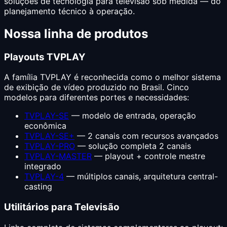
soluções de tecnologia para televisão sob medida — do
planejamento técnico à operação.
Nossa linha de produtos
Playouts TVPLAY
A família TVPLAY é reconhecida como o melhor sistema
de exibição de vídeo produzido no Brasil. Cinco
modelos para diferentes portes e necessidades:
TVPLAY-SE
— modelo de entrada, operação
econômica
TVPLAY-SE+
— 2 canais com recursos avançados
TVPLAY-PRO
— solução completa 2 canais
TVPLAY-MASTER
— playout + controle mestre
integrado
TVPLAY-4
— múltiplos canais, arquitetura central-
casting
Utilitários para Televisão