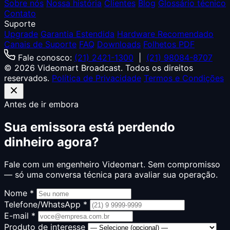
Sobre nós
Nossa história
Clientes
Blog
Glossário técnico
Contato
Suporte
Upgrade
Garantia Estendida
Hardware Recomendado
Canais de Suporte
FAQ
Downloads
Folhetos PDF
Fale conosco:
(21) 2421-1300
|
(21) 98084-8707
© 2026 Videomart Broadcast. Todos os direitos
reservados.
Política de Privacidade
Termos e Condições
Antes de ir embora
Sua emissora está perdendo
dinheiro agora?
Fale com um engenheiro Videomart. Sem compromisso
— só uma conversa técnica para avaliar sua operação.
Nome *
Telefone/WhatsApp *
E-mail *
Produto de interesse