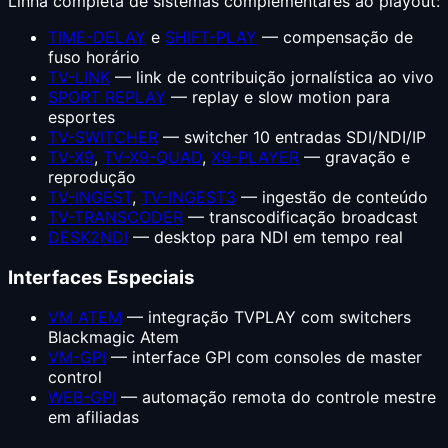
Linha completa de sistemas complementares ao playout:
TIME-DELAY
e
SHIFT-PLAY
— compensação de
fuso horário
TV-LINK
— link de contribuição jornalística ao vivo
SPORT REPLAY
— replay e slow motion para
esportes
TV-SWITCHER
— switcher 10 entradas SDI/NDI/IP
TV-X9
,
TV-X9-QUAD
,
X9-PLAYER
— gravação e
reprodução
TV-INGEST
,
TV-INGEST3
— ingestão de conteúdo
TV-TRANSCODER
— transcodificação broadcast
DESK2NDI
— desktop para NDI em tempo real
Interfaces Especiais
VM ATEM
— integração TVPLAY com switchers
Blackmagic Atem
VM-GPI
— interface GPI com consoles de master
control
WEB-GPI
— automação remota do controle mestre
em afiliadas