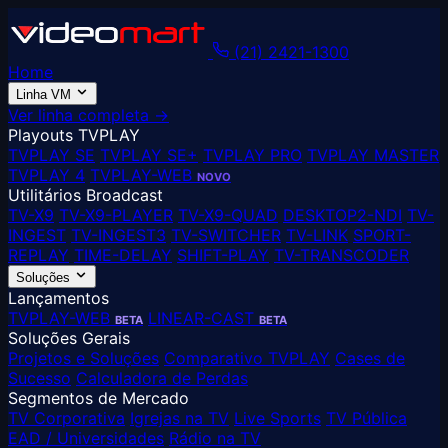
(21) 2421-1300
Home
Linha VM
Ver linha completa →
Playouts TVPLAY
TVPLAY SE
TVPLAY SE+
TVPLAY PRO
TVPLAY MASTER
TVPLAY 4
TVPLAY-WEB
NOVO
Utilitários Broadcast
TV-X9
TV-X9-PLAYER
TV-X9-QUAD
DESKTOP2-NDI
TV-
INGEST
TV-INGEST3
TV-SWITCHER
TV-LINK
SPORT-
REPLAY
TIME-DELAY
SHIFT-PLAY
TV-TRANSCODER
Soluções
Lançamentos
TVPLAY-WEB
LINEAR-CAST
BETA
BETA
Soluções Gerais
Projetos e Soluções
Comparativo TVPLAY
Cases de
Sucesso
Calculadora de Perdas
Segmentos de Mercado
TV Corporativa
Igrejas na TV
Live Sports
TV Pública
EAD / Universidades
Rádio na TV