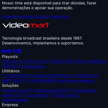
Nosso time está disponível para tirar dúvidas, fazer
demonstrações e apoiar sua operação.
Entre em contato
Solicitar Test-Drive
Tecnologia broadcast brasileira desde 1987.
Desenvolvemos, implantamos e suportamos.
Playouts
TVPLAY SE
TVPLAY SE+
TVPLAY PRO
TVPLAY MASTER
TVPLAY 4
Comparativo
Utilitários
TV-SWITCHER
TV-LINK
SPORT-REPLAY
TIME-DELAY
SHIFT-PLAY
TV-X9
DESK2NDI
Ver linha completa →
Soluções
Projetos para TV
Cases de Sucesso
TV Corporativa
Igrejas na TV
Live Sports
TV Pública
EAD /
Universidades
Empresa