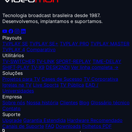
Tecnologia broadcast brasileira desde 1987.
Desenvolvemos, implantamos e suportamos.
Playouts
TVPLAY SE
TVPLAY SE+
TVPLAY PRO
TVPLAY MASTER
TVPLAY 4
Comparativo
Utilitários
TV-SWITCHER
TV-LINK
SPORT-REPLAY
TIME-DELAY
SHIFT-PLAY
TV-X9
DESK2NDI
Ver linha completa →
Soluções
Projetos para TV
Cases de Sucesso
TV Corporativa
Igrejas na TV
Live Sports
TV Pública
EAD /
Universidades
Empresa
Sobre nós
Nossa história
Clientes
Blog
Glossário técnico
Contato
Suporte
Upgrade
Garantia Estendida
Hardware Recomendado
Canais de Suporte
FAQ
Downloads
Folhetos PDF