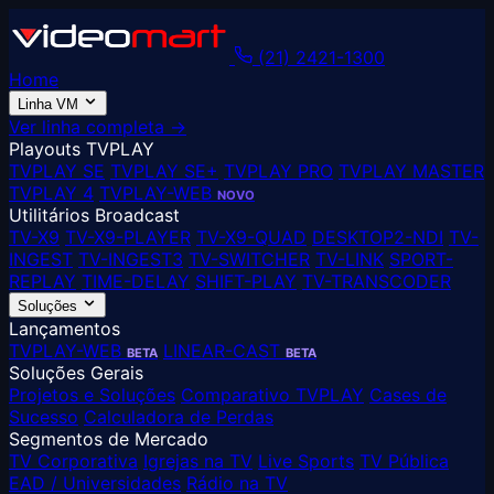
(21) 2421-1300
Home
Linha VM
Ver linha completa →
Playouts TVPLAY
TVPLAY SE
TVPLAY SE+
TVPLAY PRO
TVPLAY MASTER
TVPLAY 4
TVPLAY-WEB
NOVO
Utilitários Broadcast
TV-X9
TV-X9-PLAYER
TV-X9-QUAD
DESKTOP2-NDI
TV-
INGEST
TV-INGEST3
TV-SWITCHER
TV-LINK
SPORT-
REPLAY
TIME-DELAY
SHIFT-PLAY
TV-TRANSCODER
Soluções
Lançamentos
TVPLAY-WEB
LINEAR-CAST
BETA
BETA
Soluções Gerais
Projetos e Soluções
Comparativo TVPLAY
Cases de
Sucesso
Calculadora de Perdas
Segmentos de Mercado
TV Corporativa
Igrejas na TV
Live Sports
TV Pública
EAD / Universidades
Rádio na TV