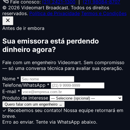
Fale conosco:
(21) 2421-1300
|
(21) 98084-8707
© 2026 Videomart Broadcast. Todos os direitos
reservados.
Política de Privacidade
Termos e Condições
Antes de ir embora
Sua emissora está perdendo
dinheiro agora?
Fale com um engenheiro Videomart. Sem compromisso
— só uma conversa técnica para avaliar sua operação.
Nome *
Telefone/WhatsApp *
E-mail *
Produto de interesse
Quero falar com um engenheiro →
✓ Recebemos seu contato! Nossa equipe retornará em
breve.
Erro ao enviar. Tente via WhatsApp abaixo.