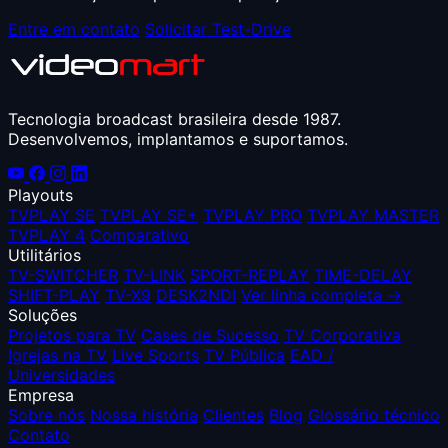
Entre em contato
Solicitar Test-Drive
Tecnologia broadcast brasileira desde 1987.
Desenvolvemos, implantamos e suportamos.
Playouts
TVPLAY SE
TVPLAY SE+
TVPLAY PRO
TVPLAY MASTER
TVPLAY 4
Comparativo
Utilitários
TV-SWITCHER
TV-LINK
SPORT-REPLAY
TIME-DELAY
SHIFT-PLAY
TV-X9
DESK2NDI
Ver linha completa →
Soluções
Projetos para TV
Cases de Sucesso
TV Corporativa
Igrejas na TV
Live Sports
TV Pública
EAD /
Universidades
Empresa
Sobre nós
Nossa história
Clientes
Blog
Glossário técnico
Contato