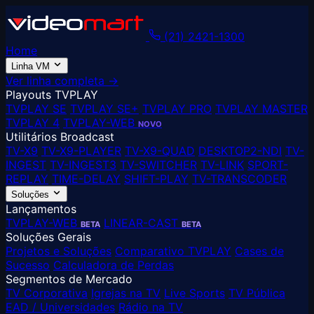
(21) 2421-1300
Home
Linha VM
Ver linha completa →
Playouts TVPLAY
TVPLAY SE
TVPLAY SE+
TVPLAY PRO
TVPLAY MASTER
TVPLAY 4
TVPLAY-WEB
NOVO
Utilitários Broadcast
TV-X9
TV-X9-PLAYER
TV-X9-QUAD
DESKTOP2-NDI
TV-
INGEST
TV-INGEST3
TV-SWITCHER
TV-LINK
SPORT-
REPLAY
TIME-DELAY
SHIFT-PLAY
TV-TRANSCODER
Soluções
Lançamentos
TVPLAY-WEB
LINEAR-CAST
BETA
BETA
Soluções Gerais
Projetos e Soluções
Comparativo TVPLAY
Cases de
Sucesso
Calculadora de Perdas
Segmentos de Mercado
TV Corporativa
Igrejas na TV
Live Sports
TV Pública
EAD / Universidades
Rádio na TV