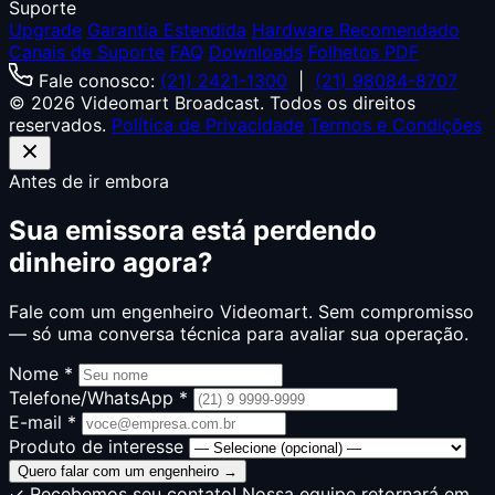
Suporte
Upgrade
Garantia Estendida
Hardware Recomendado
Canais de Suporte
FAQ
Downloads
Folhetos PDF
Fale conosco:
(21) 2421-1300
|
(21) 98084-8707
© 2026 Videomart Broadcast. Todos os direitos
reservados.
Política de Privacidade
Termos e Condições
Antes de ir embora
Sua emissora está perdendo
dinheiro agora?
Fale com um engenheiro Videomart. Sem compromisso
— só uma conversa técnica para avaliar sua operação.
Nome *
Telefone/WhatsApp *
E-mail *
Produto de interesse
Quero falar com um engenheiro →
✓ Recebemos seu contato! Nossa equipe retornará em