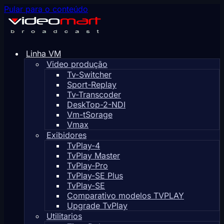
Pular para o conteúdo
Linha VM
Video produção
Tv-Switcher
Sport-Replay
Tv-Transcoder
DeskTop-2-NDI
Vm-tSorage
Vmax
Exibidores
TvPlay-4
TvPlay Master
TvPlay-Pro
TvPlay-SE Plus
TvPlay-SE
Comparativo modelos TVPLAY
Upgrade TvPlay
Utilitarios