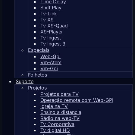
Time Delay
Shift Play
Tv-Link
Tv X9
Tv X9-Quad
X9-Player
Tv Ingest
Tv Ingest 3
Especiais
Web-Gpi
Vm-Atem
Vm-Gpi
Folhetos
Suporte
Projetos
Projetos para TV
Operação remota com Web-GPI
Igreja na TV
Ensino a distancia
Rádio na web-TV
Tv Corporativa
Tv digital HD