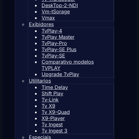
DeskTop-2-NDI
Vm-tSorage
Vmax
Exibidores
TvPlay-4
TvPlay Master
TvPlay-Pro
TvPlay-SE Plus
TvPlay-SE
Comparativo modelos
TVPLAY
Upgrade TvPlay
Utilitarios
Time Delay
Shift Play
Tv-Link
Tv X9
Tv X9-Quad
X9-Player
Tv Ingest
Tv Ingest 3
Especiais