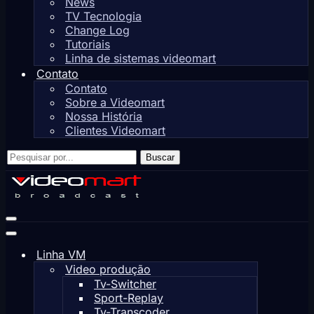
News
TV Tecnologia
Change Log
Tutoriais
Linha de sistemas videomart
Contato
Contato
Sobre a Videomart
Nossa História
Clientes Videomart
Pesquisar
Buscar
por...
Menu
de
Menu
navegação
de
Linha VM
navegação
Video produção
Tv-Switcher
Sport-Replay
Tv-Transcoder