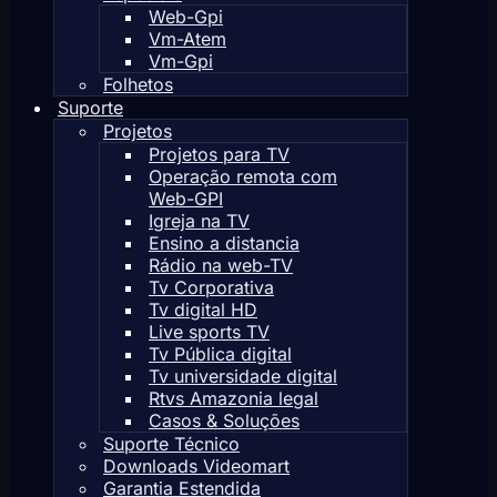
Web-Gpi
Vm-Atem
Vm-Gpi
Folhetos
Suporte
Projetos
Projetos para TV
Operação remota com
Web-GPI
Igreja na TV
Ensino a distancia
Rádio na web-TV
Tv Corporativa
Tv digital HD
Live sports TV
Tv Pública digital
Tv universidade digital
Rtvs Amazonia legal
Casos & Soluções
Suporte Técnico
Downloads Videomart
Garantia Estendida