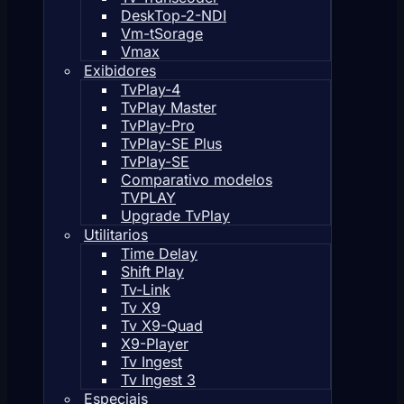
DeskTop-2-NDI
Vm-tSorage
Vmax
Exibidores
TvPlay-4
TvPlay Master
TvPlay-Pro
TvPlay-SE Plus
TvPlay-SE
Comparativo modelos
TVPLAY
Upgrade TvPlay
Utilitarios
Time Delay
Shift Play
Tv-Link
Tv X9
Tv X9-Quad
X9-Player
Tv Ingest
Tv Ingest 3
Especiais