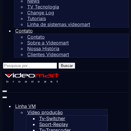
News
TV Tecnologia
Change Log
Tutoriais
Linha de sistemas videomart
Contato
Contato
Sobre a Videomart
Nossa História
Clientes Videomart
Pesquisar
Buscar
por...
Menu
de
Menu
navegação
de
Linha VM
navegação
Video produção
Tv-Switcher
Sport-Replay
Tv-Transcoder