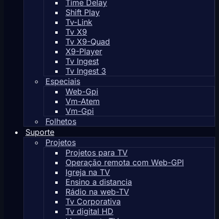
Time Delay
Shift Play
Tv-Link
Tv X9
Tv X9-Quad
X9-Player
Tv Ingest
Tv Ingest 3
Especiais
Web-Gpi
Vm-Atem
Vm-Gpi
Folhetos
Suporte
Projetos
Projetos para TV
Operação remota com Web-GPI
Igreja na TV
Ensino a distancia
Rádio na web-TV
Tv Corporativa
Tv digital HD