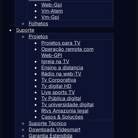
Web-Gpi
Vm-Atem
Vm-Gpi
Folhetos
Suporte
Projetos
Projetos para TV
Operação remota com
Web-GPI
Igreja na TV
Ensino a distancia
Rádio na web-TV
Tv Corporativa
Tv digital HD
Live sports TV
Tv Pública digital
Tv universidade digital
Rtvs Amazonia legal
Casos & Soluções
Suporte Técnico
Downloads Videomart
Garantia Estendida