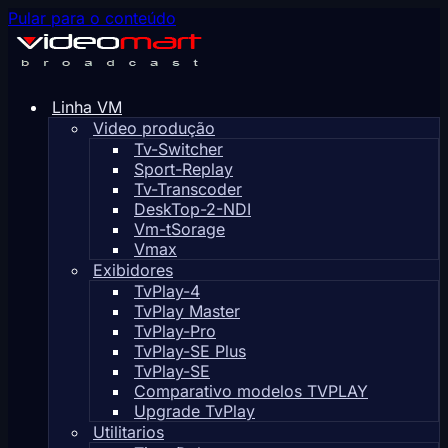
Pular para o conteúdo
Linha VM
Video produção
Tv-Switcher
Sport-Replay
Tv-Transcoder
DeskTop-2-NDI
Vm-tSorage
Vmax
Exibidores
TvPlay-4
TvPlay Master
TvPlay-Pro
TvPlay-SE Plus
TvPlay-SE
Comparativo modelos TVPLAY
Upgrade TvPlay
Utilitarios