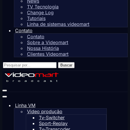
News
TV Tecnologia
Change Log
Tutoriais
Linha de sistemas videomart
Contato
Contato
Sobre a Videomart
Nossa História
Clientes Videomart
Pesquisar
Buscar
por...
Menu
de
Menu
navegação
de
Linha VM
navegação
Video produção
Tv-Switcher
Sport-Replay
Tv-Transcoder