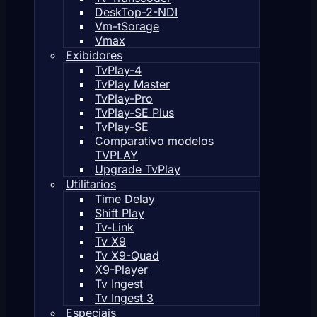
DeskTop-2-NDI
Vm-tSorage
Vmax
Exibidores
TvPlay-4
TvPlay Master
TvPlay-Pro
TvPlay-SE Plus
TvPlay-SE
Comparativo modelos
TVPLAY
Upgrade TvPlay
Utilitarios
Time Delay
Shift Play
Tv-Link
Tv X9
Tv X9-Quad
X9-Player
Tv Ingest
Tv Ingest 3
Especiais