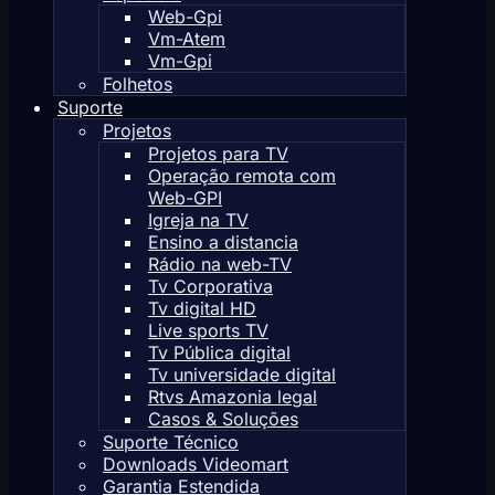
Web-Gpi
Vm-Atem
Vm-Gpi
Folhetos
Suporte
Projetos
Projetos para TV
Operação remota com
Web-GPI
Igreja na TV
Ensino a distancia
Rádio na web-TV
Tv Corporativa
Tv digital HD
Live sports TV
Tv Pública digital
Tv universidade digital
Rtvs Amazonia legal
Casos & Soluções
Suporte Técnico
Downloads Videomart
Garantia Estendida