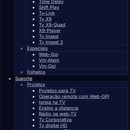
Time Delay
Shift Play
Tv-Link
Tv X9
Tv X9-Quad
X9-Player
Tv Ingest
Tv Ingest 3
Especiais
Web-Gpi
Vm-Atem
Vm-Gpi
Folhetos
Suporte
Projetos
Projetos para TV
Operação remota com Web-GPI
Igreja na TV
Ensino a distancia
Rádio na web-TV
Tv Corporativa
Tv digital HD