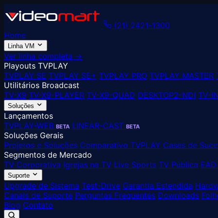
(21) 2421-1300
Home
Linha VM
Ver linha completa →
Playouts TVPLAY
TVPLAY SE
TVPLAY SE+
TVPLAY PRO
TVPLAY MASTER
Utilitários Broadcast
TV-X9
TV-X9-PLAYER
TV-X9-QUAD
DESKTOP2-NDI
TV-I
Soluções
Lançamentos
TVPLAY-WEB
LINEAR-CAST
BETA
BETA
Soluções Gerais
Projetos e Soluções
Comparativo TVPLAY
Cases de Suce
Segmentos de Mercado
TV Corporativa
Igrejas na TV
Live Sports
TV Pública
EAD 
Suporte
Upgrade de Sistema
Test-Drive
Garantia Estendida
Hardw
Canais de Suporte
Perguntas Frequentes
Downloads
Folh
Blog
Contato