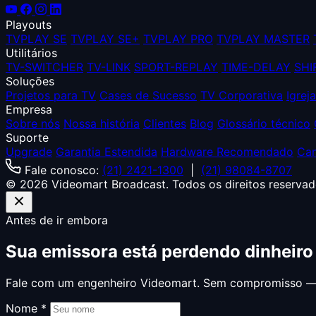
Playouts
TVPLAY SE
TVPLAY SE+
TVPLAY PRO
TVPLAY MASTER
Utilitários
TV-SWITCHER
TV-LINK
SPORT-REPLAY
TIME-DELAY
SHI
Soluções
Projetos para TV
Cases de Sucesso
TV Corporativa
Igrej
Empresa
Sobre nós
Nossa história
Clientes
Blog
Glossário técnico
Suporte
Upgrade
Garantia Estendida
Hardware Recomendado
Can
Fale conosco:
(21) 2421-1300
|
(21) 98084-8707
© 2026 Videomart Broadcast. Todos os direitos reservad
Antes de ir embora
Sua emissora está perdendo
dinheiro
Fale com um engenheiro Videomart. Sem compromisso — s
Nome *