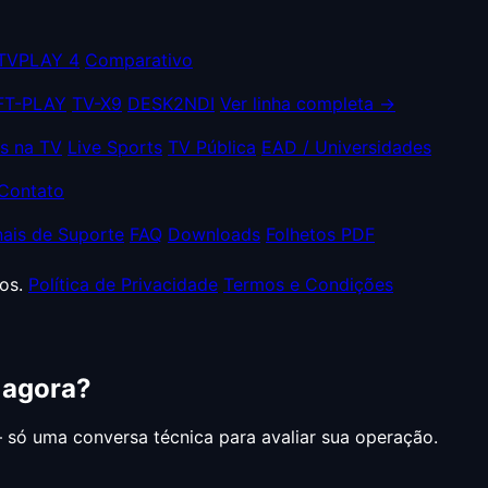
TVPLAY 4
Comparativo
FT-PLAY
TV-X9
DESK2NDI
Ver linha completa →
as na TV
Live Sports
TV Pública
EAD / Universidades
Contato
ais de Suporte
FAQ
Downloads
Folhetos PDF
os.
Política de Privacidade
Termos e Condições
 agora?
ó uma conversa técnica para avaliar sua operação.