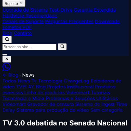
Suporte
Upgrade de Sistema
Test-Drive
Garantia Estendida
Hardware Recomendado
Canais de Suporte
Perguntas Frequentes
Downloads
Folhetos PDF
Blog
Contato
← Blog
·
News
Todos
News
Tv Tecnologia
ChangeLog
Exibidores de
vídeo TVPLAY
Blog
Projetos
Institucional
Produtos
especiais
Linha de produtos Videomart
Tutoriais
Tecnologia e Mídia
Problemas e Soluções
Utilitários
Videomart
Gravador de censura
Sistema de Ingest
Time
Delay
Sistema para produção de vídeo
Sem categoria
TV 3.0 debatida no Senado Nacional