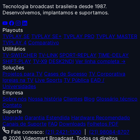
Tecnologia broadcast brasileira desde 1987.
Desenvolvemos, implantamos e suportamos.
Playouts
TVPLAY SE
TVPLAY SE+
TVPLAY PRO
TVPLAY MASTER
TVPLAY 4
Comparativo
Utilitários
TV-SWITCHER
TV-LINK
SPORT-REPLAY
TIME-DELAY
SHIFT-PLAY
TV-X9
DESK2NDI
Ver linha completa →
Soluções
Projetos para TV
Cases de Sucesso
TV Corporativa
Igrejas na TV
Live Sports
TV Pública
EAD /
Universidades
Empresa
Sobre nós
Nossa história
Clientes
Blog
Glossário técnico
Contato
Suporte
Upgrade
Garantia Estendida
Hardware Recomendado
Canais de Suporte
FAQ
Downloads
Folhetos PDF
Fale conosco:
(21) 2421-1300
|
(21) 98084-8707
© 2026 Videomart Broadcast. Todos os direitos