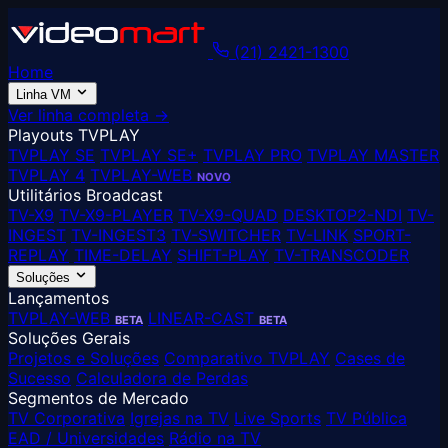
(21) 2421-1300
Home
Linha VM
Ver linha completa →
Playouts TVPLAY
TVPLAY SE
TVPLAY SE+
TVPLAY PRO
TVPLAY MASTER
TVPLAY 4
TVPLAY-WEB
NOVO
Utilitários Broadcast
TV-X9
TV-X9-PLAYER
TV-X9-QUAD
DESKTOP2-NDI
TV-
INGEST
TV-INGEST3
TV-SWITCHER
TV-LINK
SPORT-
REPLAY
TIME-DELAY
SHIFT-PLAY
TV-TRANSCODER
Soluções
Lançamentos
TVPLAY-WEB
LINEAR-CAST
BETA
BETA
Soluções Gerais
Projetos e Soluções
Comparativo TVPLAY
Cases de
Sucesso
Calculadora de Perdas
Segmentos de Mercado
TV Corporativa
Igrejas na TV
Live Sports
TV Pública
EAD / Universidades
Rádio na TV