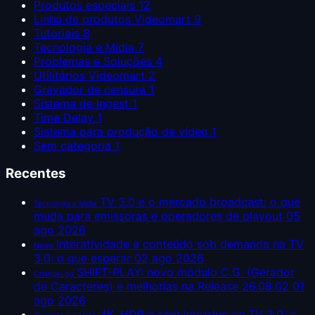
Produtos especiais
12
Linha de produtos Videomart
9
Tutoriais
8
Tecnologia e Mídia
7
Problemas e Soluções
4
Utilitários Videomart
2
Gravador de censura
1
Sistema de Ingest
1
Time Delay
1
Sistema para produção de vídeo
1
Sem categoria
1
Recentes
TV 3.0 e o mercado broadcast: o que
Tecnologia e Mídia
muda para emissoras e operadores de playout
05
ago 2026
Interatividade e conteúdo sob demanda na TV
News
3.0: o que esperar
02 ago 2026
SHIFT-PLAY: novo módulo C.G. (Gerador
ChangeLog
de Caracteres) e melhorias na Release 26.08.02
01
ago 2026
4K, HDR e som imersivo na TV 3.0: o